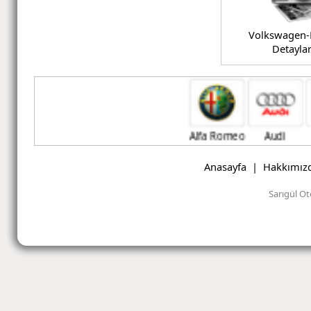
Volkswagen-
Detaylar
Alfa Romeo
Audi
B
Anasayfa
|
Hakkımız
Sarıgül Ot