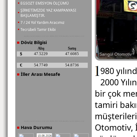
▪
EGSOZT EMİSYON ÖLÇÜMÜ
ŞİRKETİMİZDE YAZ KAMPANYASI
▪
BAŞLAMIŞTIR.
▪
7 / 24 Yol Yardım Aracımız
▪
Tecrübeli Tamir Ekibi
Döviz Bilgisi
■
Alış
Satış
$
47.5229
47.6085
€
54.7749
54.8736
980 yılınd
İller Arası Mesafe
■
2000 Yıl
bir çok me
tamiri ba
müşteriler
Otomotiv, 
Hava Durumu
■