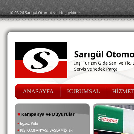
10-08-26
Sarıgul Oto
motive
Hoşgeldiniz
Sarıgül Otomo
İnş. Turizm Gıda San. ve Tic. L
Servis ve Yedek Parça
ANASAYFA
KURUMSAL
HİZMET
Kampanya ve Duyurular
■
▪
Egzoz Pulu
▪
KIŞ KAMPANYASI BAŞLAMIŞTIR