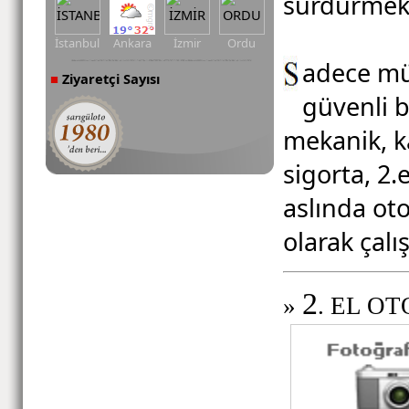
sürdürmekt
İstanbul
Ankara
İzmir
Ordu
adece müş
Ziyaretçi Sayısı
■
güvenli b
mekanik, ka
sigorta, 2.
aslında ot
olarak çalı
2
»
. EL O